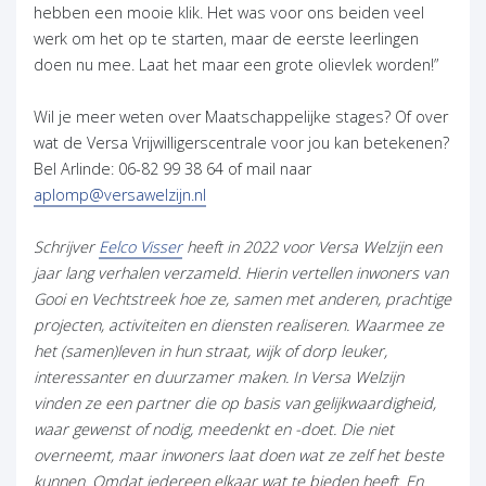
hebben een mooie klik. Het was voor ons beiden veel
werk om het op te starten, maar de eerste leerlingen
doen nu mee. Laat het maar een grote olievlek worden!”
Wil je meer weten over Maatschappelijke stages? Of over
wat de Versa Vrijwilligerscentrale voor jou kan betekenen?
Bel Arlinde: 06-82 99 38 64 of mail naar
(opent in nieuw tabblad)
aplomp@versawelzijn.nl
(opent in nieuw tabblad)
Schrijver
Eelco Visser
heeft in 2022 voor Versa Welzijn een
jaar lang verhalen verzameld. Hierin vertellen inwoners van
Gooi en Vechtstreek hoe ze, samen met anderen, prachtige
projecten, activiteiten en diensten realiseren. Waarmee ze
het (samen)leven in hun straat, wijk of dorp leuker,
interessanter en duurzamer maken. In Versa Welzijn
vinden ze een partner die op basis van gelijkwaardigheid,
waar gewenst of nodig, meedenkt en -doet. Die niet
overneemt, maar inwoners laat doen wat ze zelf het beste
kunnen. Omdat iedereen elkaar wat te bieden heeft. En