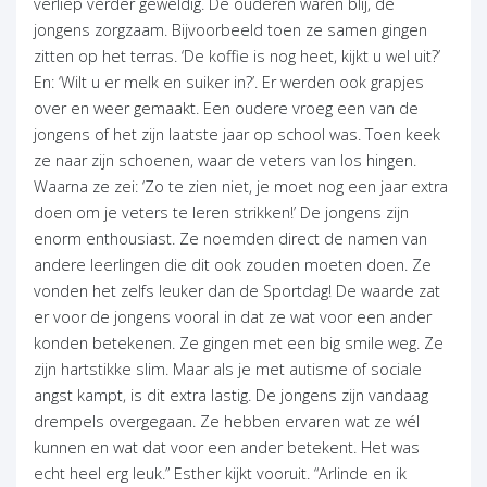
verliep verder geweldig. De ouderen waren blij, de
jongens zorgzaam. Bijvoorbeeld toen ze samen gingen
zitten op het terras. ‘De koffie is nog heet, kijkt u wel uit?’
En: ‘Wilt u er melk en suiker in?’. Er werden ook grapjes
over en weer gemaakt. Een oudere vroeg een van de
jongens of het zijn laatste jaar op school was. Toen keek
ze naar zijn schoenen, waar de veters van los hingen.
Waarna ze zei: ‘Zo te zien niet, je moet nog een jaar extra
doen om je veters te leren strikken!’ De jongens zijn
enorm enthousiast. Ze noemden direct de namen van
andere leerlingen die dit ook zouden moeten doen. Ze
vonden het zelfs leuker dan de Sportdag! De waarde zat
er voor de jongens vooral in dat ze wat voor een ander
konden betekenen. Ze gingen met een big smile weg. Ze
zijn hartstikke slim. Maar als je met autisme of sociale
angst kampt, is dit extra lastig. De jongens zijn vandaag
drempels overgegaan. Ze hebben ervaren wat ze wél
kunnen en wat dat voor een ander betekent. Het was
echt heel erg leuk.” Esther kijkt vooruit. “Arlinde en ik