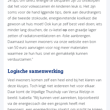
24 tips om direct energie te besparen zijn zo ontworpen
dat het voor volwassenen én kinderen leuk is. Het zijn
soms voor de hand liggende tips, denk aan deurdrangers
of die tweede stokoude, energievretende koelkast die
gewoon uit huis moet! Ook kun je zelf best veel doen; iets
minder lang douchen, de cv-ketel
op
een graadje lager
zetten of radiatorventilatoren en -folie aanbrengen.
Daarnaast kunnen inwoners via onze website een bon
van 50 euro aanvragen voor nog meer materialen
waarmee ze hun huis snel en gemakkelijk kunnen
verduurzamen.”
Logische samenwerking
Veel inwoners komen zelf een heel eind bij het klaren van
deze klusjes. Toch krijgt niet iedereen het voor elkaar.
Daar komt de Vrijwillige Thuishulp van Versa Welzijn in
beeld. Isabella: “Wij kunnen veel aanreiken, bijvoorbeeld
via de energiecoach die een gesprek heeft met
bewoners, een energiedisplay plaatst om inzicht te krijgen