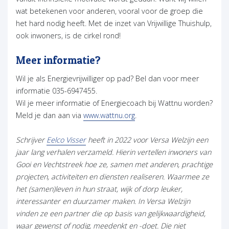
wat betekenen voor anderen, vooral voor de groep die
het hard nodig heeft. Met de inzet van Vrijwillige Thuishulp,
ook inwoners, is de cirkel rond!
Meer informatie?
Wil je als Energievrijwilliger op pad? Bel dan voor meer
informatie 035-6947455.
Wil je meer informatie of Energiecoach bij Wattnu worden?
(opent in nieuw tabblad)
Meld je dan aan via
www.wattnu.org
.
(opent in nieuw tabblad)
Schrijver
Eelco Visser
heeft in 2022 voor Versa Welzijn een
jaar lang verhalen verzameld. Hierin vertellen inwoners van
Gooi en Vechtstreek hoe ze, samen met anderen, prachtige
projecten, activiteiten en diensten realiseren. Waarmee ze
het (samen)leven in hun straat, wijk of dorp leuker,
interessanter en duurzamer maken. In Versa Welzijn
vinden ze een partner die op basis van gelijkwaardigheid,
waar gewenst of nodig, meedenkt en -doet. Die niet