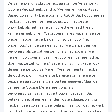
De samenwerking sluit perfect aan bij hoe Versa werkt in
Gooi en Vechtstreek. Sandra: “We werken vanuit Asset
Based Community Development (ABCD). Dat houdt heel in
het kort in dat een gemeenschap zich het beste
ontwikkelt als het haar eigen collectieve kracht leert
kennen én gebruiken. Wij proberen alles wat mensen te
bieden hebben te verbinden. En zorgen voor ‘het
onderhoud’ van de gemeenschap. We zijn partner van
bewoners, als ze dat wensen of als het nodig is. We
nemen nooit over en gaan niet voor een gemeenschap
doen wat ze zelf kunnen.” Isabella prijst in dit kader ook
de gemeente Gooise Meren. “Veel gemeenten hebben
de opdracht om inwoners te bereiken om energie te
besparen aan commerciële partijen gegeven. Maar de
gemeente Gooise Meren heeft ons, als
bewonersorganisatie, het vertrouwen gegeven. Dat
betekent niet alleen een ander kostenplaatje, want wij
hebben geen commercieel belang, maar ook dat het werk
vanuit intrinsieke motivatie wordt gedaan. Want wij willen