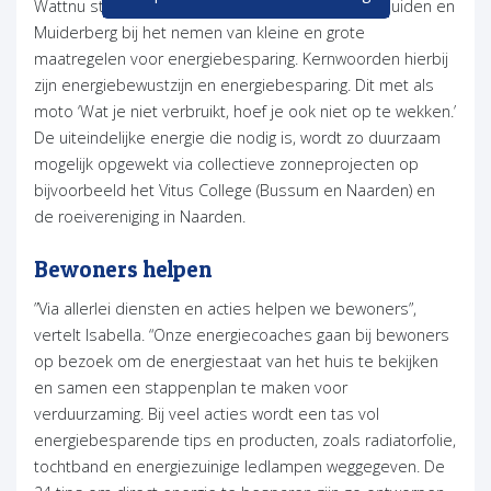
Wattnu steunt inwoners van Bussum, Naarden, Muiden en
Muiderberg bij het nemen van kleine en grote
maatregelen voor energiebesparing. Kernwoorden hierbij
zijn energiebewustzijn en energiebesparing. Dit met als
moto ‘Wat je niet verbruikt, hoef je ook niet op te wekken.’
De uiteindelijke energie die nodig is, wordt zo duurzaam
mogelijk opgewekt via collectieve zonneprojecten op
bijvoorbeeld het Vitus College (Bussum en Naarden) en
de roeivereniging in Naarden.
Bewoners helpen
”Via allerlei diensten en acties helpen we bewoners”,
vertelt Isabella. “Onze energiecoaches gaan bij bewoners
op bezoek om de energiestaat van het huis te bekijken
en samen een stappenplan te maken voor
verduurzaming. Bij veel acties wordt een tas vol
energiebesparende tips en producten, zoals radiatorfolie,
tochtband en energiezuinige ledlampen weggegeven. De