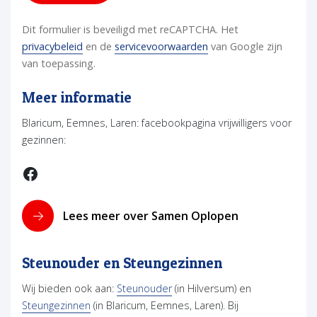
Dit formulier is beveiligd met reCAPTCHA. Het
(opent in nieuw tabblad)
(opent in nieuw tabblad)
(opent in nieuw tabbla
(opent in nieuw tabbla
privacybeleid
en de
servicevoorwaarden
van Google zijn
van toepassing.
Meer informatie
Blaricum, Eemnes, Laren: facebookpagina vrijwilligers voor
gezinnen:
Facebook
(opent in nie
Lees meer over Samen Oplopen
Steunouder en Steungezinnen
Wij bieden ook aan:
Steunouder
(in Hilversum) en
Steungezinnen
(in Blaricum, Eemnes, Laren). Bij