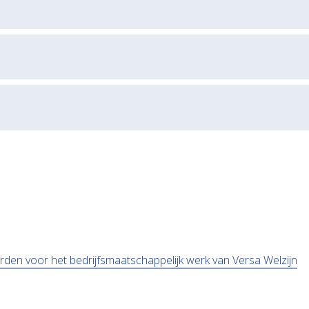
ent in nieuw tabblad)
den voor het bedrijfsmaatschappelijk werk van Versa Welzijn