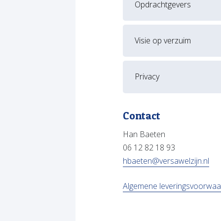
Opdrachtgevers
Visie op verzuim
Privacy
Contact
Han Baeten
06 12 82 18 93
(op
hbaeten@versawelzijn.nl
Algemene leveringsvoorwaar