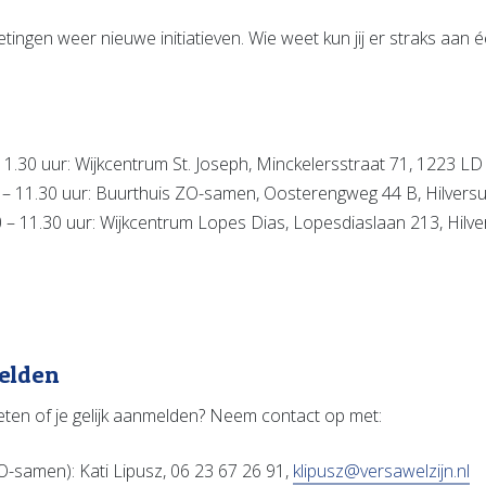
tingen weer nieuwe initiatieven. Wie weet kun jij er straks aa
11.30 uur: Wijkcentrum St. Joseph, Minckelersstraat 71, 1223 LD
 – 11.30 uur: Buurthuis ZO-samen, Oosterengweg 44 B, Hilvers
 – 11.30 uur: Wijkcentrum Lopes Dias, Lopesdiaslaan 213, Hilv
elden
eten of je gelijk aanmelden? Neem contact op met:
O-samen): Kati Lipusz, 06 23 67 26 91,
klipusz@versawelzijn.nl