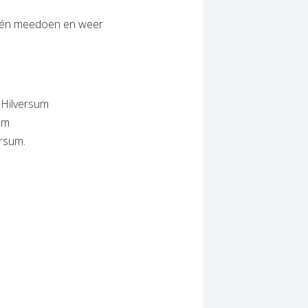
n één meedoen en weer
 Hilversum
um
ersum.