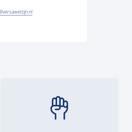
nt in nieuw tabblad)
@versawelzijn.nl