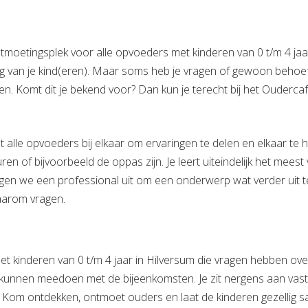
tmoetingsplek voor alle opvoeders met kinderen van 0 t/m 4 jaar.
ng van je kind(eren). Maar soms heb je vragen of gewoon behoe
n. Komt dit je bekend voor? Dan kun je terecht bij het Oudercafé
 alle opvoeders bij elkaar om ervaringen te delen en elkaar te 
en of bijvoorbeeld de oppas zijn. Je leert uiteindelijk het mees
igen we een professional uit om een onderwerp wat verder uit 
daarom vragen.
t kinderen van 0 t/m 4 jaar in Hilversum die vragen hebben ov
, kunnen meedoen met de bijeenkomsten. Je zit nergens aan vast
ndt. Kom ontdekken, ontmoet ouders en laat de kinderen gezellig 