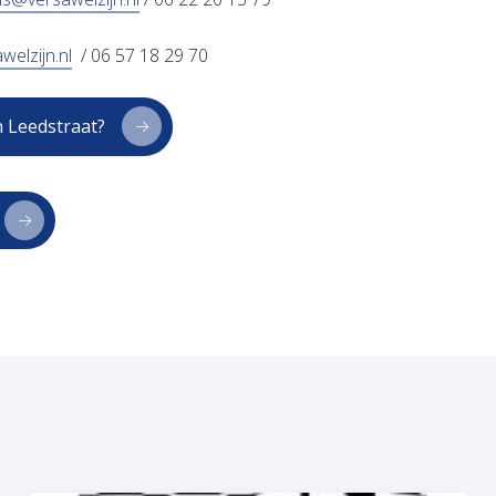
welzijn.nl
/ 06 57 18 29 70
n Leedstraat?
opent in nieuw tabblad)