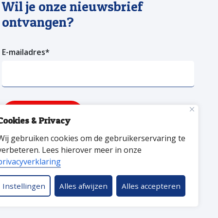
Wil je onze nieuwsbrief
ontvangen?
E-mailadres
*
Verzenden
Cookies & Privacy
Wij gebruiken cookies om de gebruikerservaring te
facebookpagina van versa welzijn
YouTube pagina Versa Welzijn
Linkedin pagina Versa Welzijn
verbeteren. Lees hierover meer in onze
privacyverklaring
Instellingen
Alles afwijzen
Alles accepteren