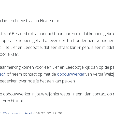
een Lief en Leedstraat in Hilversum?
t kan! Besteed extra aandacht aan buren die dat kunnen gebru
 operatie hebben gehad of even een hart onder riem verdienen.
! Het Lief en Leedpotje, dat een straat kan krijgen, is een midd
voor elkaar.
in aanmerking komen voor een Lief en Leedpotje kijk dan op de p
ed/
of neem contact op met de
opbouwwerker
van Versa Welzijn
meedenken over hoe je het aan kan pakken.
e opbouwwerker in jouw wijk niet weten, neem dan contact op 
e terecht kunt.
s@versawelzijn.nl
/ 06 22 20 15 79