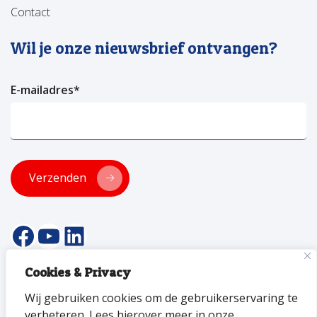
Contact
Wil je onze nieuwsbrief ontvangen?
E-mailadres
*
Verzenden
facebookpagina van versa welzijn
YouTube pagina Versa Welzijn
Linkedin pagina Versa Welzijn
Cookies & Privacy
© 2026 Versa Welzijn
Wij gebruiken cookies om de gebruikerservaring te
Privacyverklaring
Toegankelijkheid
ANBI
Disclaimer
verbeteren. Lees hierover meer in onze