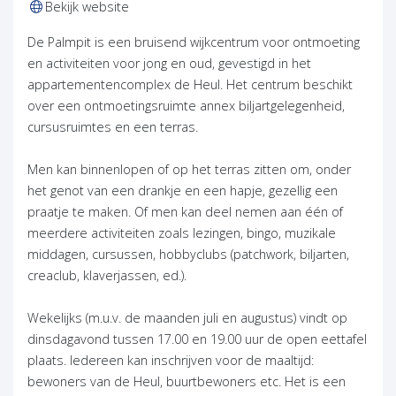
(opent in nieuw tabblad)
Bekijk website
De Palmpit is een bruisend wijkcentrum voor ontmoeting
en activiteiten voor jong en oud, gevestigd in het
appartementencomplex de Heul. Het centrum beschikt
over een ontmoetingsruimte annex biljartgelegenheid,
cursusruimtes en een terras.
Men kan binnenlopen of op het terras zitten om, onder
het genot van een drankje en een hapje, gezellig een
praatje te maken. Of men kan deel nemen aan één of
meerdere activiteiten zoals lezingen, bingo, muzikale
middagen, cursussen, hobbyclubs (patchwork, biljarten,
creaclub, klaverjassen, ed.).
Wekelijks (m.u.v. de maanden juli en augustus) vindt op
dinsdagavond tussen 17.00 en 19.00 uur de open eettafel
plaats. Iedereen kan inschrijven voor de maaltijd:
bewoners van de Heul, buurtbewoners etc. Het is een