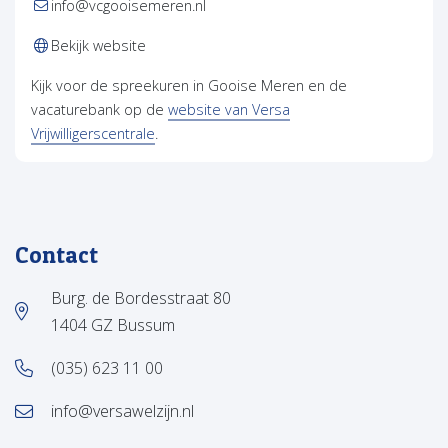
info@vcgooisemeren.nl
(opent in nieuw tabblad)
Bekijk website
Kijk voor de spreekuren in Gooise Meren en de
vacaturebank op de
website van Versa
(opent in nieuw tabblad)
Vrijwilligerscentrale
.
Contact
Burg. de Bordesstraat 80
1404 GZ Bussum
(035) 623 11 00
info@versawelzijn.nl