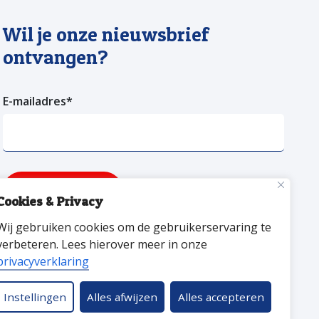
Wil je onze nieuwsbrief
ontvangen?
E-mailadres
*
Verzenden
Cookies & Privacy
Wij gebruiken cookies om de gebruikerservaring te
facebookpagina van versa welzijn
YouTube pagina Versa Welzijn
Linkedin pagina Versa Welzijn
verbeteren. Lees hierover meer in onze
privacyverklaring
Instellingen
Alles afwijzen
Alles accepteren