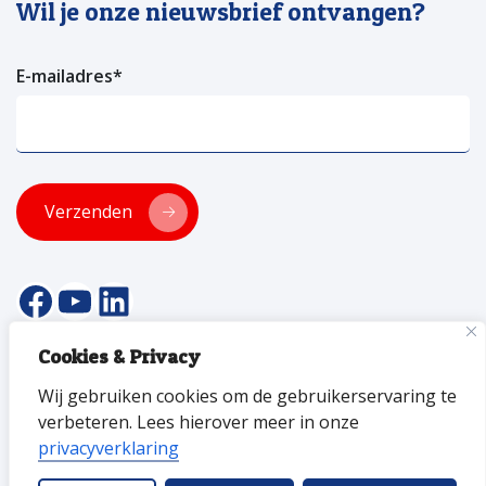
Wil je onze nieuwsbrief ontvangen?
E-mailadres
*
Verzenden
facebookpagina van versa welzijn
YouTube pagina Versa Welzijn
Linkedin pagina Versa Welzijn
Cookies & Privacy
© 2026 Versa Welzijn
Wij gebruiken cookies om de gebruikerservaring te
Privacyverklaring
Toegankelijkheid
ANBI
Disclaimer
verbeteren. Lees hierover meer in onze
privacyverklaring