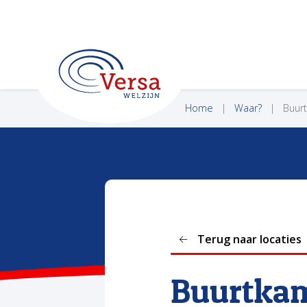
VERSA WELZIJN
Home
Waar?
Buurt
Terug naar locaties
Buurtkam