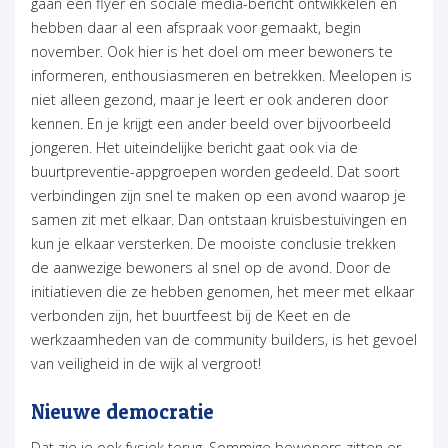
gaan een flyer en sociale media-bericht ontwikkelen en
hebben daar al een afspraak voor gemaakt, begin
november. Ook hier is het doel om meer bewoners te
informeren, enthousiasmeren en betrekken. Meelopen is
niet alleen gezond, maar je leert er ook anderen door
kennen. En je krijgt een ander beeld over bijvoorbeeld
jongeren. Het uiteindelijke bericht gaat ook via de
buurtpreventie-appgroepen worden gedeeld. Dat soort
verbindingen zijn snel te maken op een avond waarop je
samen zit met elkaar. Dan ontstaan kruisbestuivingen en
kun je elkaar versterken. De mooiste conclusie trekken
de aanwezige bewoners al snel op de avond. Door de
initiatieven die ze hebben genomen, het meer met elkaar
verbonden zijn, het buurtfeest bij de Keet en de
werkzaamheden van de community builders, is het gevoel
van veiligheid in de wijk al vergroot!
Nieuwe democratie
Dat zie je ook fysiek terug. Sommige bewoners zitten er