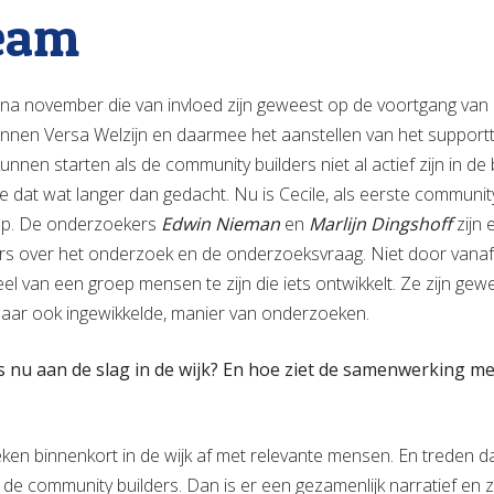
eam
 na november die van invloed zijn geweest op de voortgang van h
 binnen Versa Welzijn en daarmee het aanstellen van het suppor
kunnen starten als de community builders niet al actief zijn in d
de dat wat langer dan gedacht. Nu is Cecile, als eerste community
tap. De onderzoekers
Edwin Nieman
en
Marlijn Dingshoff
zijn e
s over het onderzoek en de onderzoeksvraag. Niet door vanaf e
l van een groep mensen te zijn die iets ontwikkelt. Ze zijn gew
maar ook ingewikkelde, manier van onderzoeken.
nu aan de slag in de wijk? En hoe ziet de samenwerking m
en binnenkort in de wijk af met relevante mensen. En treden d
 community builders. Dan is er een gezamenlijk narratief en zi