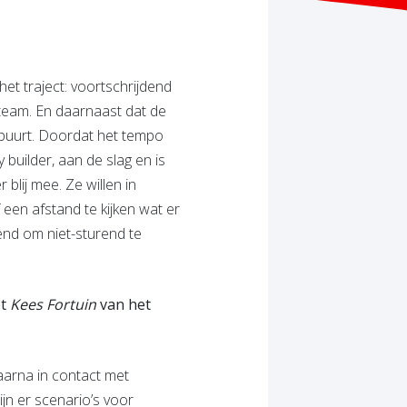
et traject: voortschrijdend
tteam. En daarnaast dat de
e buurt. Doordat het tempo
 builder, aan de slag en is
r blij mee. Ze willen in
en afstand te kijken wat er
end om niet-sturend te
et
Kees Fortuin
van het
aarna in contact met
jn er scenario’s voor