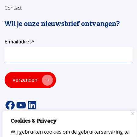
Contact
Wil je onze nieuwsbrief ontvangen?
E-mailadres
*
Verzenden
facebookpagina van versa welzijn
YouTube pagina Versa Welzijn
Linkedin pagina Versa Welzijn
Cookies & Privacy
© 2026 Versa Welzijn
Wij gebruiken cookies om de gebruikerservaring te
Privacyverklaring
Toegankelijkheid
ANBI
Disclaimer