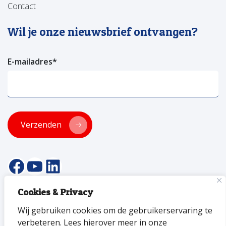
Contact
Wil je onze nieuwsbrief ontvangen?
E-mailadres
*
Verzenden
facebookpagina van versa welzijn
YouTube pagina Versa Welzijn
Linkedin pagina Versa Welzijn
Cookies & Privacy
© 2026 Versa Welzijn
Wij gebruiken cookies om de gebruikerservaring te
Privacyverklaring
Toegankelijkheid
ANBI
Disclaimer
verbeteren. Lees hierover meer in onze