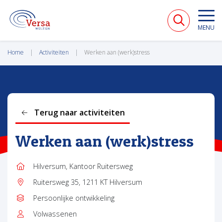
VERSA WELZIJN
MENU
Home
Activiteiten
Werken aan (werk)stress
Terug naar activiteiten
Werken aan (werk)stress
Hilversum, Kantoor Ruitersweg
Locatie:
Ruitersweg 35, 1211 KT Hilversum
Adres:
Persoonlijke ontwikkeling
Type:
Volwassenen
Leeftijd: