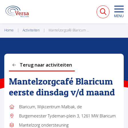
VERSA WELZIJN
MENU
Home
Activiteiten
Mantelzorgcafé Blaricum eerste dinsdag v/d maand
Terug naar activiteiten
Mantelzorgcafé Blaricum
eerste dinsdag v/d maand
Blaricum, Wijkcentrum Malbak, de
Locatie:
Burgemeester Tydeman-plein 3, 1261 MW Blaricum
Adres:
Mantelzorg ondersteuning