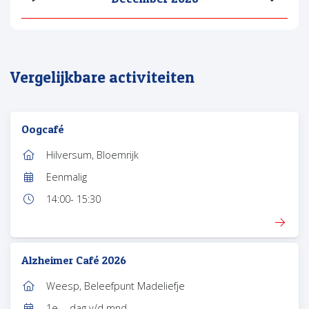
Vergelijkbare activiteiten
Oogcafé
Hilversum, Bloemrijk
Locatie:
Eenmalig
Frequentie:
14:00
- 15:30
Tijd:
Alzheimer Café 2026
Weesp, Beleefpunt Madeliefje
Locatie:
1e ... dag v/d mnd