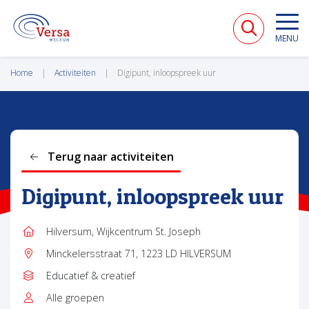
VERSA WELZIJN
MENU
Home
Activiteiten
Digipunt, inloopspreek uur
Terug naar activiteiten
Digipunt, inloopspreek uur
Hilversum, Wijkcentrum St. Joseph
Locatie:
Minckelersstraat 71, 1223 LD HILVERSUM
Adres:
Educatief & creatief
Type:
Alle groepen
Leeftijd: