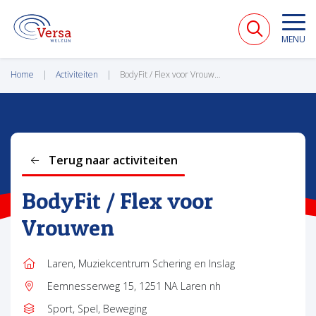
VERSA WELZIJN
MENU
Home
Activiteiten
BodyFit / Flex voor Vrouwen
Terug naar activiteiten
BodyFit / Flex voor
Vrouwen
Laren, Muziekcentrum Schering en Inslag
Locatie:
Eemnesserweg 15, 1251 NA Laren nh
Adres:
Sport, Spel, Beweging